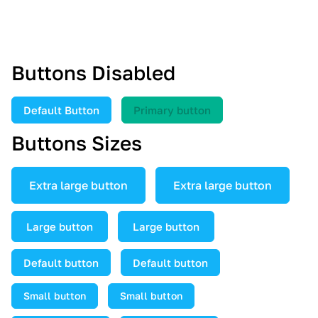
Black_opacity_blur
Buttons Disabled
Default Button
Primary button
Buttons Sizes
Extra large button
Extra large button
Large button
Large button
Default button
Default button
Small button
Small button